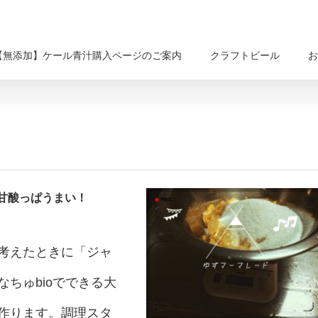
【無添加】ケール青汁購入ページのご案内
クラフトビール
お
甘酸っぱうまい！
考えたときに「ジャ
ちゅbioでできる大
作ります。調理スタ