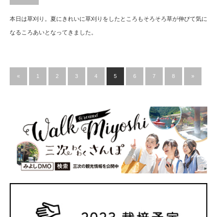
本日は草刈り。夏にきれいに草刈りをしたところもそろそろ草が伸びて気に
なるころあいとなってきました。
«
1
2
3
4
5
6
7
8
»