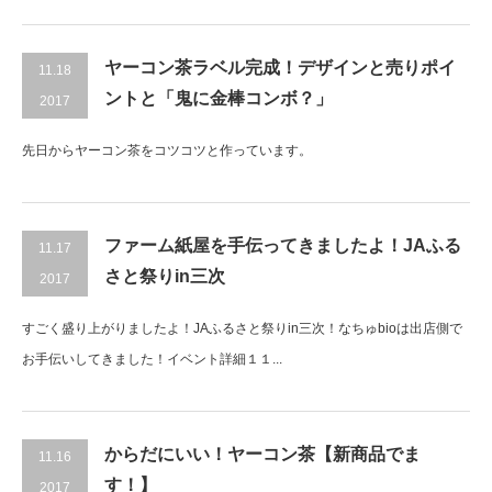
ヤーコン茶ラベル完成！デザインと売りポイ
11.18
ントと「鬼に金棒コンボ？」
2017
先日からヤーコン茶をコツコツと作っています。
ファーム紙屋を手伝ってきましたよ！JAふる
11.17
さと祭りin三次
2017
すごく盛り上がりましたよ！JAふるさと祭りin三次！なちゅbioは出店側で
お手伝いしてきました！イベント詳細１１...
からだにいい！ヤーコン茶【新商品でま
11.16
す！】
2017